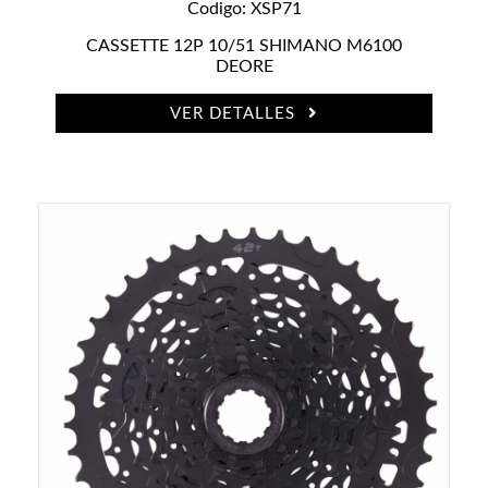
CAMBIOS Y DESVIADORES
Codigo: XSP71
CASSETTE 12P 10/51 SHIMANO M6100
PALANCAS DE FRENO Y CAMBIOS
DEORE
DISCOS
VER DETALLES
DIABLOS
POZAPIES
BOMBAS