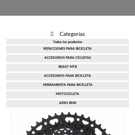
Categorias
Todos los productos
REFACCIONES PARA BICICLETA
ACCESORIOS PARA CICLISTAS
CÁMARAS
BEAST MTB
CASCOS
MANUBRIOS
ACCESORIOS PARA BICICLETA
CASCOS
PEDALES
HERRAMIENTA PARA BICICLETA
BOMBAS
LLANTAS
POSTES DE ASIENTO
MOTOCICLETA
GRASA
VELOCÍMETROS
CUADROS
POSTES DE MANUBRIO
AERO BMX
BUJÍAS
MULTIHERRAMIENTA
PARRILLAS
POSTES DE ASIENTO
PUÑOS
PALANCAS
CABLES
LLAVES
PORTÁNFORAS
SPROCKS Y CASSETTES
RAYOS
MAZAS
CADENAS
EXTRACTORES
BARBAS
POSTES DE MANUBRIO
RINES
PUÑOS