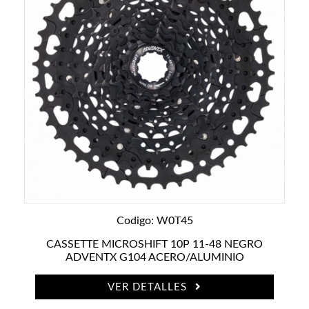
CASCOS
CEMENTOS Y PARCHES
ESPEJOS
MULTIPLICACIONES
RUEDA LIBRE
PEDALES
LLANTAS
KITS
PORTAMUÑECAS
EJES
SPROCKS Y CASSETTES
LLANTAS
CÁMARAS
PORTABICICLETAS
FRENOS
SALPICADERAS
ASIENTOS
DIABLOS
PEDALES
TIJERAS
POSTES
REFLEJANTES
ASIENTOS
TAZAS
FRENOS
LUCES
BALATAS
ZAPATAS
TAPONES
PUÑOS
ZETAS
TIMBRES Y CORNETAS
MANUBRIOS
ROTORES BMX
PORTABEBÉS
BALATAS
Codigo: W0T45
CINTAS MANUBRIOS
ESPACIADORES
CASSETTE MICROSHIFT 10P 11-48 NEGRO
CANDADOS
ADVENTX G104 ACERO/ALUMINIO
BIELAS
CANASTILLAS
LLANTAS
VER DETALLES
PARADORES
EJES