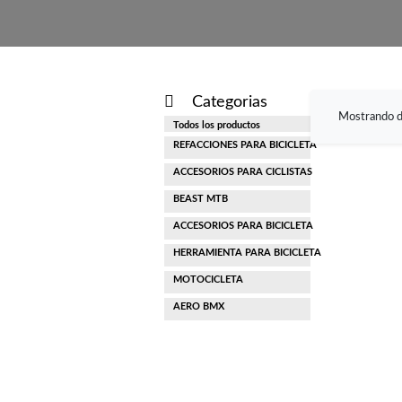
Categorias
Mostrando 
Todos los productos
REFACCIONES PARA BICICLETA
ACCESORIOS PARA CICLISTAS
CÁMARAS
BEAST MTB
CASCOS
MANUBRIOS
ACCESORIOS PARA BICICLETA
CASCOS
PEDALES
HERRAMIENTA PARA BICICLETA
BOMBAS
LLANTAS
POSTES DE ASIENTO
MOTOCICLETA
GRASA
VELOCÍMETROS
CUADROS
POSTES DE MANUBRIO
AERO BMX
BUJÍAS
MULTIHERRAMIENTA
PARRILLAS
POSTES DE ASIENTO
PUÑOS
PALANCAS
CABLES
LLAVES
PORTÁNFORAS
SPROCKS Y CASSETTES
RAYOS
MAZAS
CADENAS
EXTRACTORES
BARBAS
POSTES DE MANUBRIO
RINES
PUÑOS